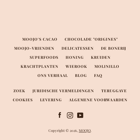
MOOJO'S CACAO
CHOCOLADE "ORIGINES"
MOOJO-VRIENDEN
DELICATESSEN
DE BONERIJ
SUPERFOODS
HONING
KRUIDEN
KRACHTPLANTEN
WIEROOK
MOLINILLO
ONS VERHAAL
BLOG
FAQ
ZOEK
JURIDISCHE VERMELDINGEN
TERUGGAVE
COOKIES
LEVERING
ALGEMENE VOORWAARDEN
Facebook
Instagram
YouTube
Facebook
Instagram
YouTube
Copyright © 2026,
MOOJO
.