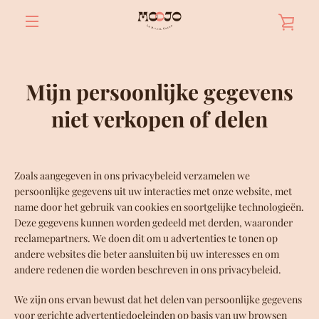
Ga
MAN
naar
inhoud
MENU
BEK
Mijn persoonlijke gegevens
niet verkopen of delen
Zoals aangegeven in ons privacybeleid verzamelen we
persoonlijke gegevens uit uw interacties met onze website, met
name door het gebruik van cookies en soortgelijke technologieën.
Deze gegevens kunnen worden gedeeld met derden, waaronder
reclamepartners. We doen dit om u advertenties te tonen op
andere websites die beter aansluiten bij uw interesses en om
andere redenen die worden beschreven in ons privacybeleid.
We zijn ons ervan bewust dat het delen van persoonlijke gegevens
voor gerichte advertentiedoeleinden op basis van uw browsen