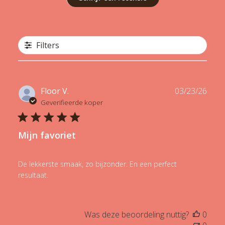
Filters
Publ
Floor V.
03/23/26
date
Geverifieerde koper
Mijn favoriet
De lekkerste smaak, zo bijzonder. En een perfect
resultaat.
Was deze beoordeling nuttig?
0