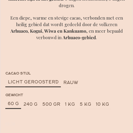
drogen.
Een diepe, warme en stevige cacao, verbonden met een
heilig gebied dat wordt gedeeld door de volkeren
Arhuaco, Kogui, Wiwa en Kankuamo
, en meer bepaald
verbouwd in
Arhuaco-gebied
.
CACAO STIJL
LICHT GEROOSTERD
RAUW
GEWICHT
60 G
240 G
500 GR
1 KG
5 KG
10 KG
€9,50