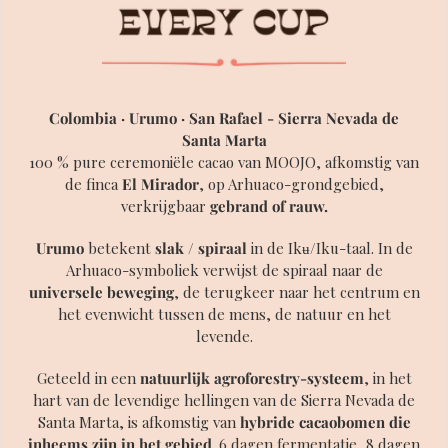
ZOEK
Colombia · Urumo · San Rafael - Sierra Nevada de
Santa Marta
100 % pure ceremoniële cacao van MOOJO, afkomstig van
de finca
El Mirador
, op Arhuaco-grondgebied,
verkrijgbaar
gebrand of rauw.
Urumo
betekent
slak / spiraal
in de Ikʉ/Iku-taal. In de
Arhuaco-symboliek verwijst de spiraal naar de
universele beweging
, de terugkeer naar het centrum en
het evenwicht tussen de mens, de natuur en het
levende.
Geteeld in een
natuurlijk agroforestry-systeem
, in het
hart van de levendige hellingen van de Sierra Nevada de
Santa Marta, is afkomstig van
hybride cacaobomen die
inheems zijn in het gebied
. 6 dagen fermentatie, 8 dagen