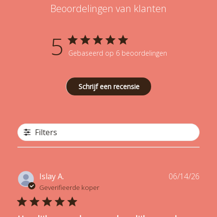
Beoordelingen van klanten
5
Gebaseerd op 6 beoordelingen
Schrijf een recensie
Filters
Publ
Islay A.
06/14/26
date
Geverifieerde koper