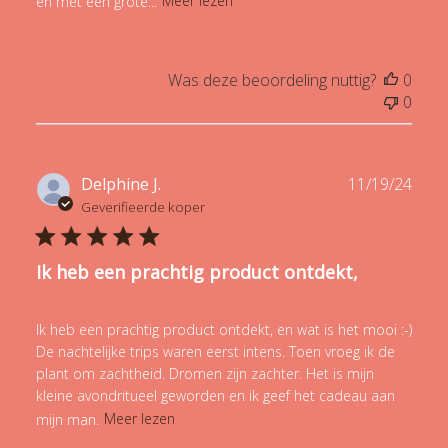
en met een grote...
Meer lezen
Was deze beoordeling nuttig?
0
0
Publ
Delphine J.
11/19/24
date
Geverifieerde koper
Ik heb een prachtig product ontdekt,
Ik heb een prachtig product ontdekt, en wat is het mooi :-)
De nachtelijke trips waren eerst intens. Toen vroeg ik de
plant om zachtheid. Dromen zijn zachter. Het is mijn
kleine avondritueel geworden en ik geef het cadeau aan
mijn man.
Meer lezen