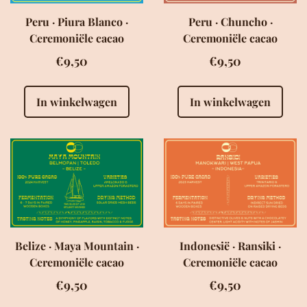
Peru · Piura Blanco ·
Peru · Chuncho ·
Ceremoniële cacao
Ceremoniële cacao
€9,50
€9,50
In winkelwagen
In winkelwagen
Belize · Maya Mountain ·
Indonesië · Ransiki ·
Ceremoniële cacao
Ceremoniële cacao
€9,50
€9,50