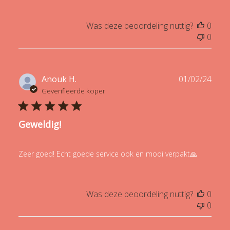
Was deze beoordeling nuttig?
0
0
Publ
Anouk H.
01/02/24
date
Geverifieerde koper
Geweldig!
Zeer goed! Echt goede service ook en mooi verpakt🙏
Was deze beoordeling nuttig?
0
0