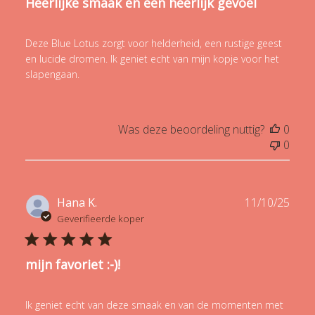
Heerlijke smaak en een heerlijk gevoel
Deze Blue Lotus zorgt voor helderheid, een rustige geest
en lucide dromen. Ik geniet echt van mijn kopje voor het
slapengaan.
Was deze beoordeling nuttig?
0
0
Publ
Hana K.
11/10/25
date
Geverifieerde koper
mijn favoriet :-)!
Ik geniet echt van deze smaak en van de momenten met